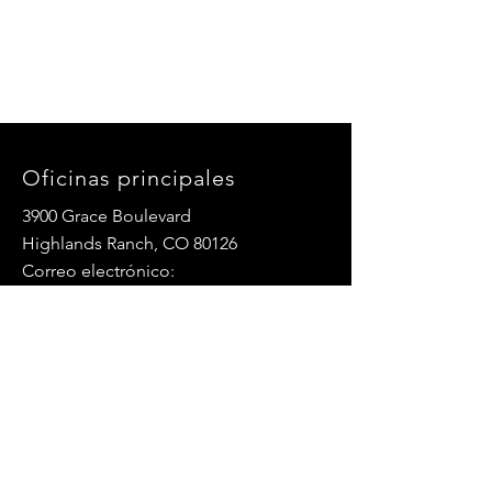
Oficinas principales
3900 Grace Boulevard
Highlands Ranch, CO 80126
Correo electrónico:
info@mannaresourcecenter.org
Teléfono:
720-515-8814
REDES SOCIALES
© 2024 Centro de Recursos Manna