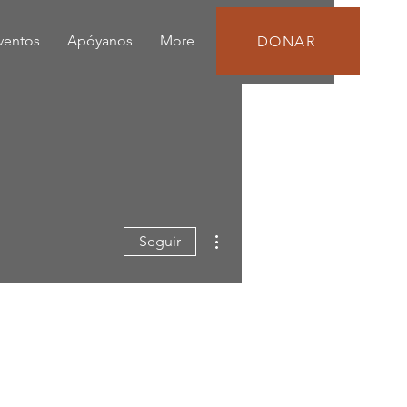
eventos
Apóyanos
More
DONAR
Más acciones
Seguir