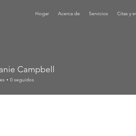
Hogar
Acerca de
Servicios
Citas y 
anie Campbell
es
0
seguidos