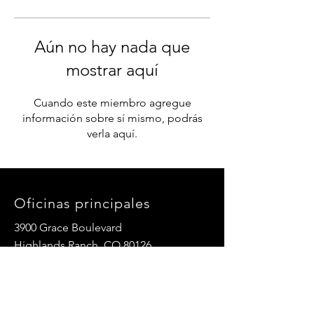
Aún no hay nada que
mostrar aquí
Cuando este miembro agregue
información sobre sí mismo, podrás
verla aquí.
Oficinas principales
3900 Grace Boulevard
Highlands Ranch, CO 80126
Correo electrónico:
info@mannaresourcecenter.org
Teléfono:
720-515-8814