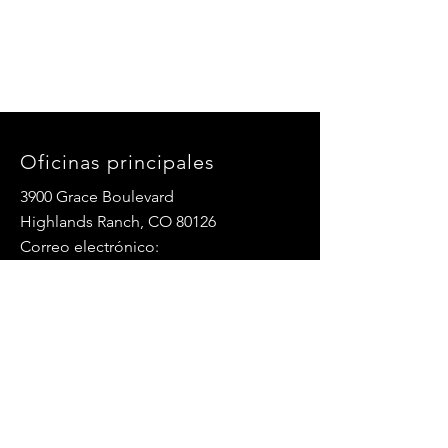
Oficinas principales
3900 Grace Boulevard
Highlands Ranch, CO 80126
Correo electrónico:
info@mannaresourcecenter.org
Teléfono:
720-515-8814
REDES SOCIALES
© 2024 Centro de Recursos Manna