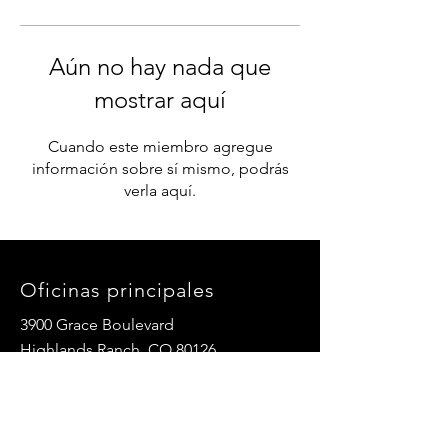
Aún no hay nada que
mostrar aquí
Cuando este miembro agregue
información sobre sí mismo, podrás
verla aquí.
Oficinas principales
3900 Grace Boulevard
Highlands Ranch, CO 80126
Correo electrónico:
info@mannaresourcecenter.org
Teléfono:
720-515-8814