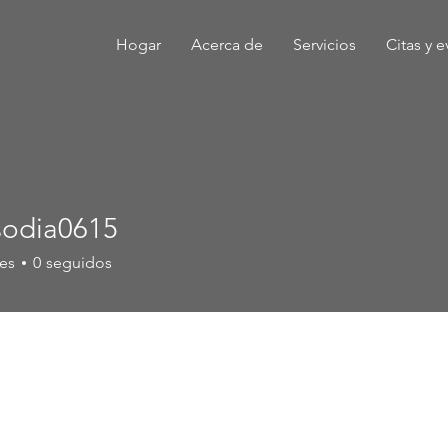
Hogar
Acerca de
Servicios
Citas y 
sodia0615
ia0615
es
0
seguidos