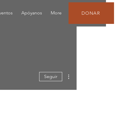
eventos
Apóyanos
More
DONAR
Más acciones
Seguir