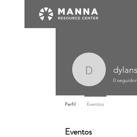
dylan
dylansod
0
seguidor
Perfil
Eventos
Eventos