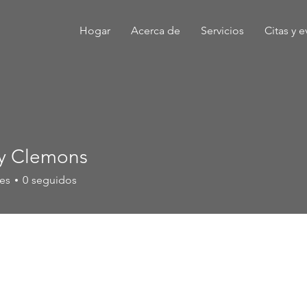
Hogar
Acerca de
Servicios
Citas y 
y Clemons
es
0
seguidos