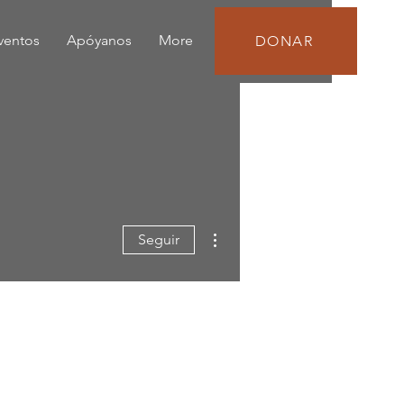
eventos
Apóyanos
More
DONAR
Más acciones
Seguir