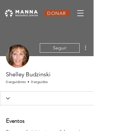
DONAR
Más acciones
Seguir
Shelley Budzinski
0 seguidores
0 seguidos
Eventos