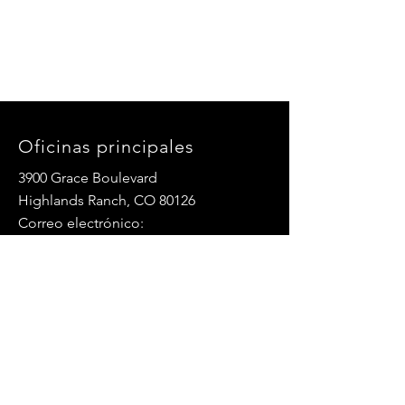
Oficinas principales
3900 Grace Boulevard
Highlands Ranch, CO 80126
Correo electrónico:
info@mannaresourcecenter.org
Teléfono:
720-515-8814
REDES SOCIALES
© 2024 Centro de Recursos Manna