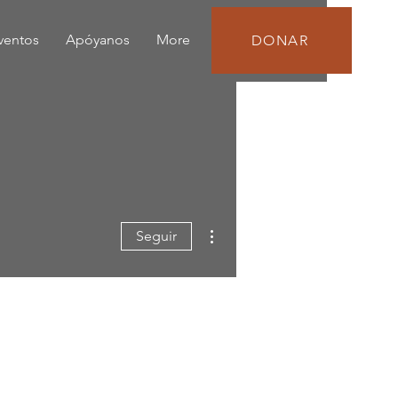
eventos
Apóyanos
More
DONAR
Más acciones
Seguir