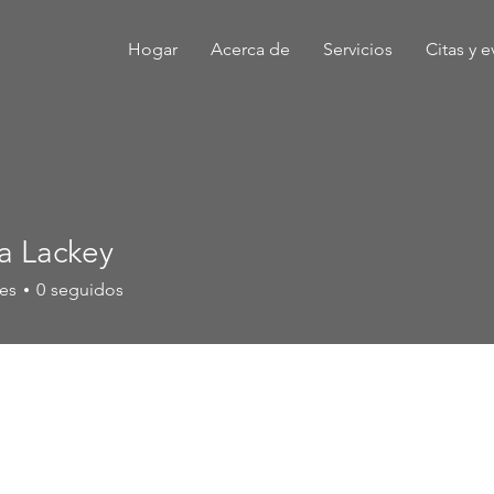
Hogar
Acerca de
Servicios
Citas y 
a Lackey
es
0
seguidos