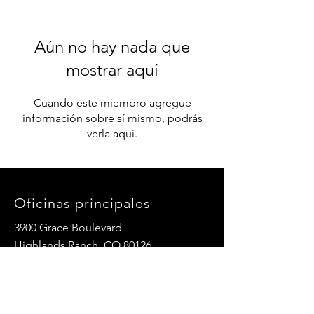
Aún no hay nada que
mostrar aquí
Cuando este miembro agregue
información sobre sí mismo, podrás
verla aquí.
Oficinas principales
3900 Grace Boulevard
Highlands Ranch, CO 80126
Correo electrónico:
info@mannaresourcecenter.org
Teléfono:
720-515-8814