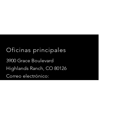
Oficinas principales
3900 Grace Boulevard
Highlands Ranch, CO 80126
Correo electrónico:
info@mannaresourcecenter.org
Teléfono:
720-515-8814
REDES SOCIALES
© 2024 Centro de Recursos Manna