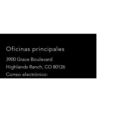
Oficinas principales
3900 Grace Boulevard
Highlands Ranch, CO 80126
Correo electrónico:
info@mannaresourcecenter.org
Teléfono:
720-515-8814
REDES SOCIALES
© 2024 Centro de Recursos Manna