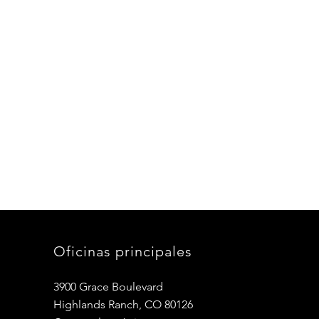
Oficinas principales
3900 Grace Boulevard
Highlands Ranch, CO 80126