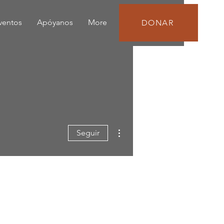
eventos
Apóyanos
More
DONAR
Más acciones
Seguir