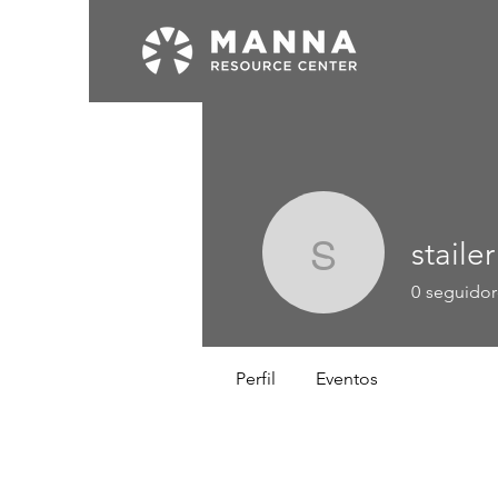
stailer
stailer
0
seguidor
Perfil
Eventos