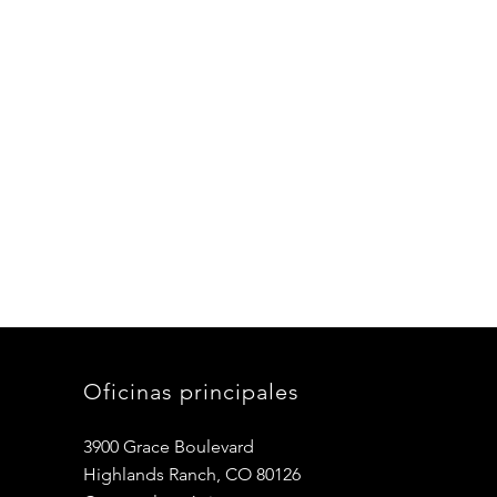
Oficinas principales
3900 Grace Boulevard
Highlands Ranch, CO 80126