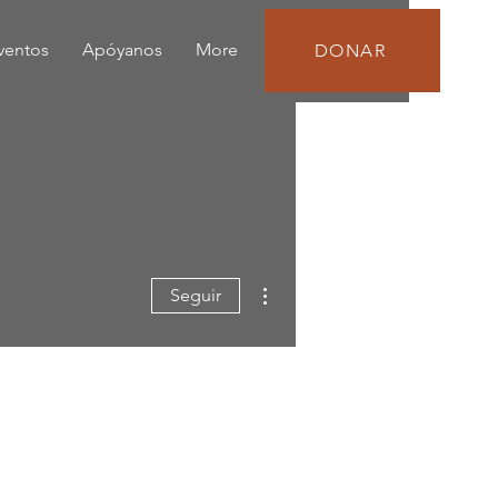
eventos
Apóyanos
More
DONAR
Más acciones
Seguir