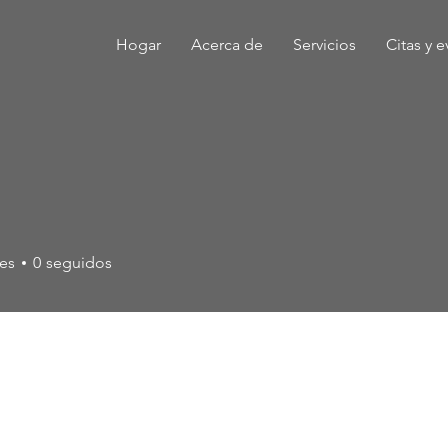
Hogar
Acerca de
Servicios
Citas y 
es
0
seguidos