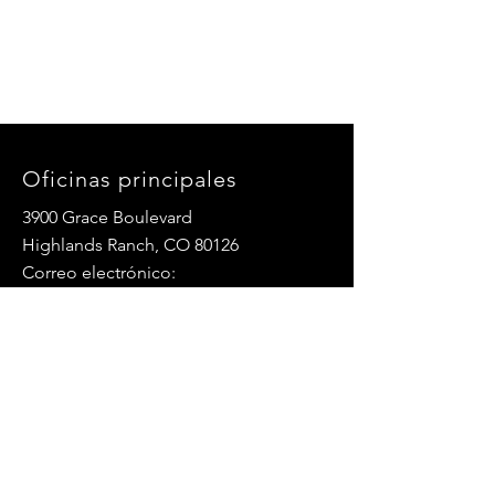
Oficinas principales
3900 Grace Boulevard
Highlands Ranch, CO 80126
Correo electrónico:
info@mannaresourcecenter.org
Teléfono:
720-515-8814
REDES SOCIALES
© 2024 Centro de Recursos Manna