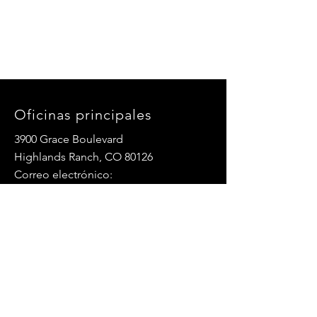
Oficinas principales
3900 Grace Boulevard
Highlands Ranch, CO 80126
Correo electrónico:
info@mannaresourcecenter.org
Teléfono:
720-515-8814
REDES SOCIALES
© 2024 Centro de Recursos Manna