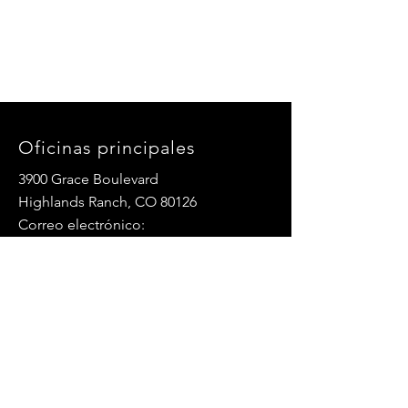
Oficinas principales
3900 Grace Boulevard
Highlands Ranch, CO 80126
Correo electrónico:
info@mannaresourcecenter.org
Teléfono:
720-515-8814
REDES SOCIALES
© 2024 Centro de Recursos Manna