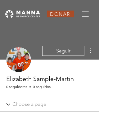
DONAR
Más acciones
Seguir
Elizabeth Sample-Martin
0 seguidores
0 seguidos