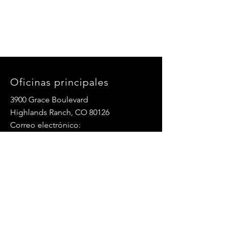
Oficinas principales
3900 Grace Boulevard
Highlands Ranch, CO 80126
Correo electrónico:
info@mannaresourcecenter.org
Teléfono:
720-515-8814
REDES SOCIALES
© 2024 Centro de Recursos Manna