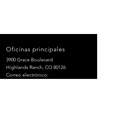
Oficinas principales
3900 Grace Boulevard
Highlands Ranch, CO 80126
Correo electrónico:
info@mannaresourcecenter.org
Teléfono:
720-515-8814
REDES SOCIALES
© 2024 Centro de Recursos Manna