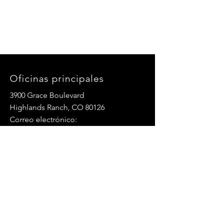
Oficinas principales
3900 Grace Boulevard
Highlands Ranch, CO 80126
Correo electrónico:
info@mannaresourcecenter.org
Teléfono:
720-515-8814
REDES SOCIALES
© 2024 Centro de Recursos Manna