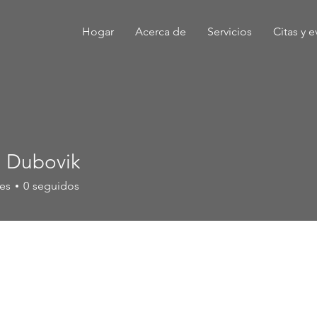
Hogar
Acerca de
Servicios
Citas y 
i Dubovik
es
0
seguidos