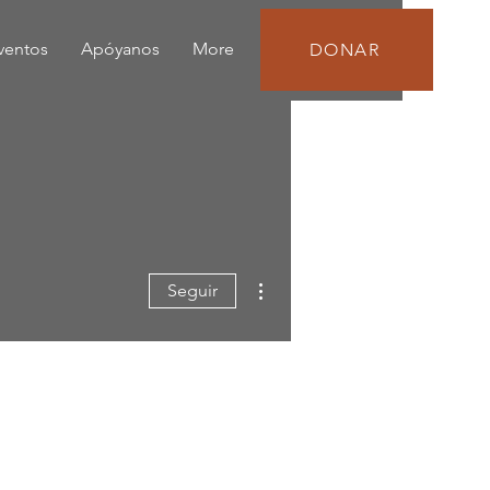
eventos
Apóyanos
More
DONAR
Más acciones
Seguir