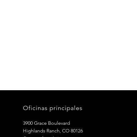
Oficinas principales
3900 Grace Boulevard
Highlands Ranch, CO 80126