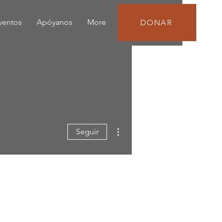
eventos
Apóyanos
More
DONAR
Más acciones
Seguir