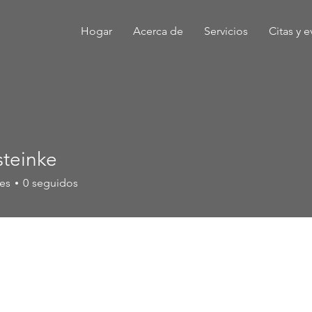
Hogar
Acerca de
Servicios
Citas y 
steinke
nke
es
0
seguidos