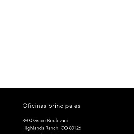
Oficinas principales
3900 Grace Boulevard
Highlands Ranch, CO 80126