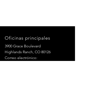
Oficinas principales
3900 Grace Boulevard
Highlands Ranch, CO 80126
Correo electrónico:
info@mannaresourcecenter.org
Teléfono:
720-515-8814
REDES SOCIALES
© 2024 Centro de Recursos Manna