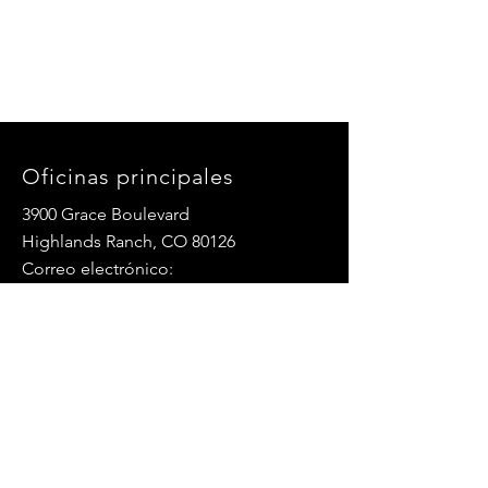
Oficinas principales
3900 Grace Boulevard
Highlands Ranch, CO 80126
Correo electrónico:
info@mannaresourcecenter.org
Teléfono:
720-515-8814
REDES SOCIALES
© 2024 Centro de Recursos Manna