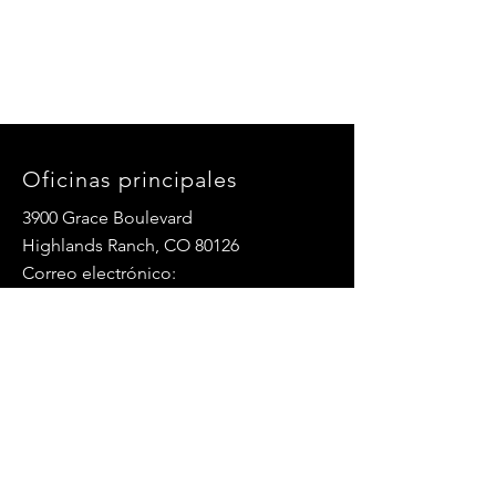
Oficinas principales
3900 Grace Boulevard
Highlands Ranch, CO 80126
Correo electrónico:
info@mannaresourcecenter.org
Teléfono:
720-515-8814
REDES SOCIALES
© 2024 Centro de Recursos Manna