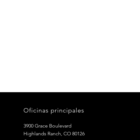
Oficinas principales
3900 Grace Boulevard
Highlands Ranch, CO 80126