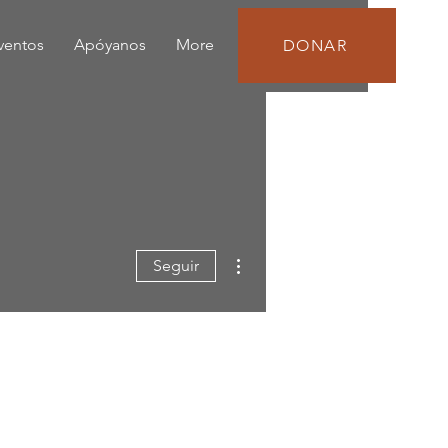
eventos
Apóyanos
More
DONAR
Más acciones
Seguir