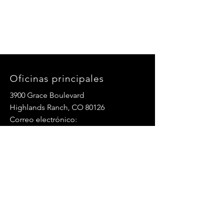
Oficinas principales
3900 Grace Boulevard
Highlands Ranch, CO 80126
Correo electrónico:
info@mannaresourcecenter.org
Teléfono:
720-515-8814
REDES SOCIALES
© 2024 Centro de Recursos Manna