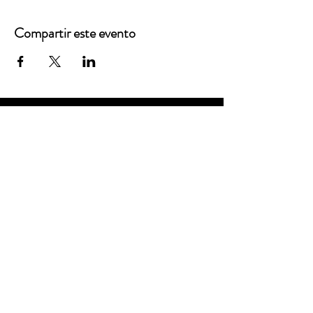
Compartir este evento
Oficinas principales
3900 Grace Boulevard
Highlands Ranch, CO 80126
Correo electrónico:
info@mannaresourcecenter.org
Teléfono:
720-515-8814
REDES SOCIALES