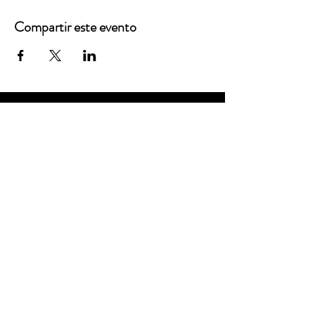
Compartir este evento
Oficinas principales
3900 Grace Boulevard
Highlands Ranch, CO 80126
Correo electrónico:
info@mannaresourcecenter.org
Teléfono:
720-515-8814
REDES SOCIALES
© 2024 Centro de Recursos Manna