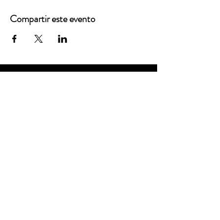
Compartir este evento
Oficinas principales
3900 Grace Boulevard
Highlands Ranch, CO 80126
Correo electrónico:
info@mannaresourcecenter.org
Teléfono:
720-515-8814
REDES SOCIALES
© 2024 Centro de Recursos Manna