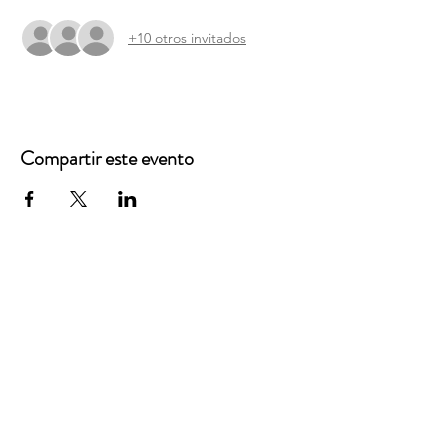
+10 otros invitados
Compartir este evento
Oficinas principales
3900 Grace Boulevard
Highlands Ranch, CO 80126
Correo electrónico:
info@mannaresourcecenter.org
Teléfono:
720-515-8814