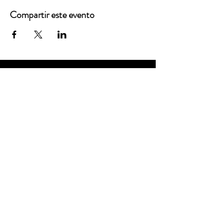
Compartir este evento
Oficinas principales
3900 Grace Boulevard
Highlands Ranch, CO 80126
Correo electrónico:
info@mannaresourcecenter.org
Teléfono:
720-515-8814
REDES SOCIALES
© 2024 Centro de Recursos Manna