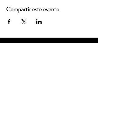
Compartir este evento
Oficinas principales
3900 Grace Boulevard
Highlands Ranch, CO 80126
Correo electrónico:
info@mannaresourcecenter.org
Teléfono:
720-515-8814
REDES SOCIALES
© 2024 Centro de Recursos Manna