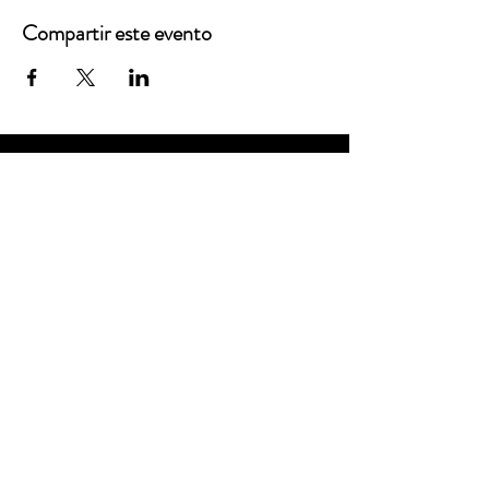
Compartir este evento
Oficinas principales
3900 Grace Boulevard
Highlands Ranch, CO 80126
Correo electrónico:
info@mannaresourcecenter.org
Teléfono:
720-515-8814
REDES SOCIALES
© 2024 Centro de Recursos Manna