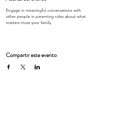
Engage in meaningful conversations with 
other people in parenting roles about what 
matters most-your family.
Compartir este evento
Oficinas principales
3900 Grace Boulevard
Highlands Ranch, CO 80126
Correo electrónico:
info@mannaresourcecenter.org