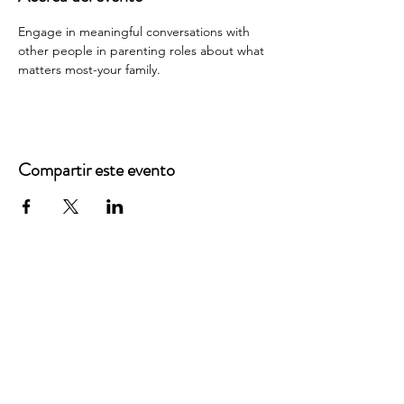
Engage in meaningful conversations with 
other people in parenting roles about what 
matters most-your family.
Compartir este evento
Oficinas principales
3900 Grace Boulevard
Highlands Ranch, CO 80126
Correo electrónico:
info@mannaresourcecenter.org