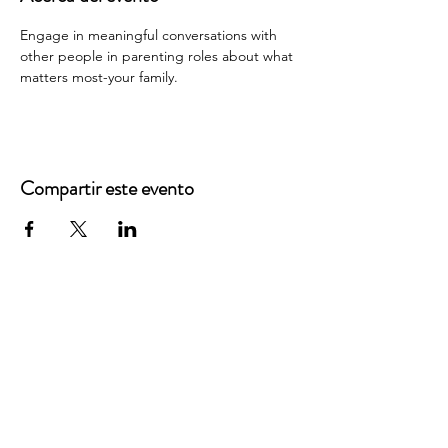
Engage in meaningful conversations with 
other people in parenting roles about what 
matters most-your family.
Compartir este evento
Oficinas principales
3900 Grace Boulevard
Highlands Ranch, CO 80126
Correo electrónico:
info@mannaresourcecenter.org