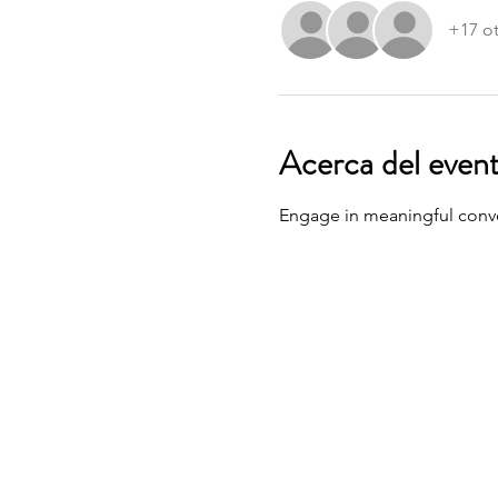
+17 ot
Acerca del even
Engage in meaningful conver