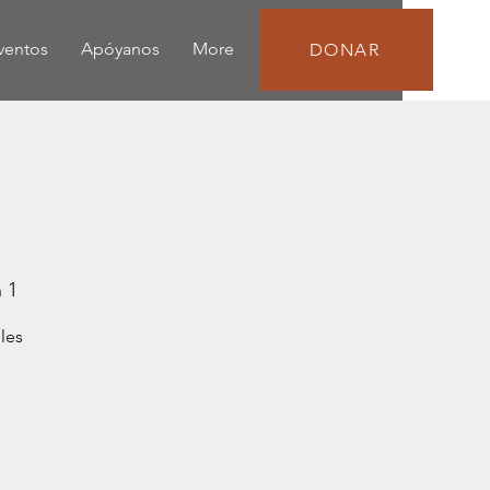
eventos
Apóyanos
More
DONAR
 1
les