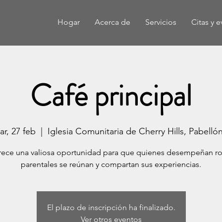
Hogar
Acerca de
Servicios
Citas y 
Café principal
ar, 27 feb
  |  
Iglesia Comunitaria de Cherry Hills, Pabellón
rece una valiosa oportunidad para que quienes desempeñan ro
parentales se reúnan y compartan sus experiencias.
El plazo de inscripción ha finalizado.
Ver otros eventos