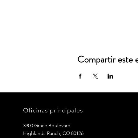
Compartir este 
Oficinas principales
3900 Grace Boulevard
Highlands Ranch, CO 80126