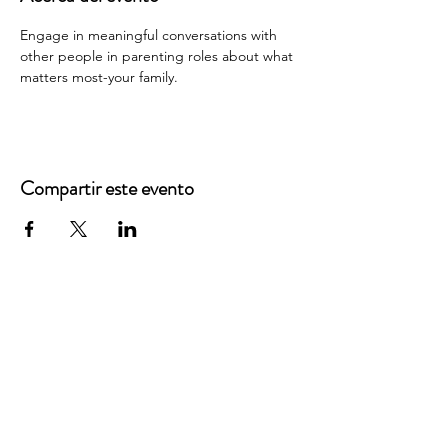
Engage in meaningful conversations with 
other people in parenting roles about what 
matters most-your family.
Compartir este evento
Oficinas principales
3900 Grace Boulevard
Highlands Ranch, CO 80126
Correo electrónico:
info@mannaresourcecenter.org