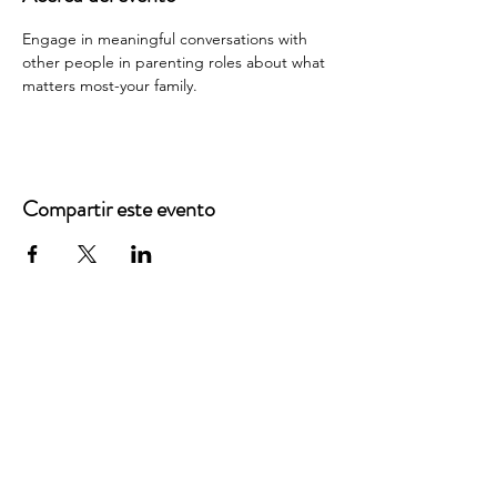
Engage in meaningful conversations with 
other people in parenting roles about what 
matters most-your family.
Compartir este evento
Oficinas principales
3900 Grace Boulevard
Highlands Ranch, CO 80126
Correo electrónico:
info@mannaresourcecenter.org