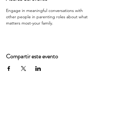
Engage in meaningful conversations with 
other people in parenting roles about what 
matters most-your family.
Compartir este evento
Oficinas principales
3900 Grace Boulevard
Highlands Ranch, CO 80126
Correo electrónico:
info@mannaresourcecenter.org