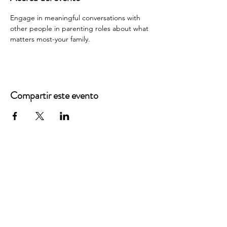
Engage in meaningful conversations with 
other people in parenting roles about what 
matters most-your family.
Compartir este evento
Oficinas principales
3900 Grace Boulevard
Highlands Ranch, CO 80126
Correo electrónico:
info@mannaresourcecenter.org