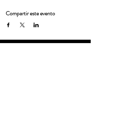
Compartir este evento
Oficinas principales
3900 Grace Boulevard
Highlands Ranch, CO 80126
Correo electrónico:
info@mannaresourcecenter.org
Teléfono:
720-515-8814
REDES SOCIALES