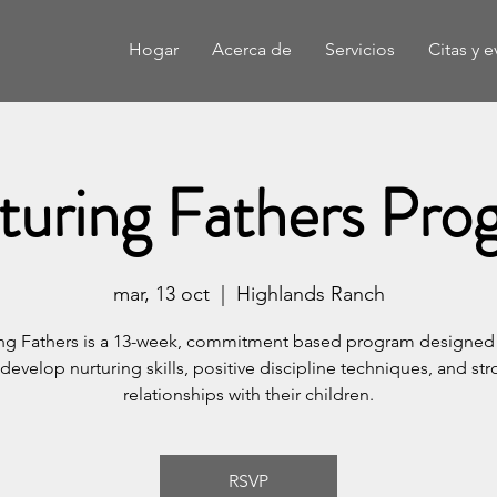
Hogar
Acerca de
Servicios
Citas y 
turing Fathers Pro
mar, 13 oct
  |  
Highlands Ranch
ing Fathers is a 13-week, commitment based program designed 
evelop nurturing skills, positive discipline techniques, and st
relationships with their children.
RSVP