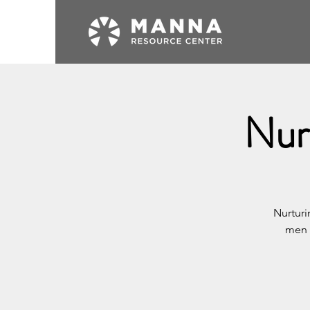
Nur
Nurtur
men d