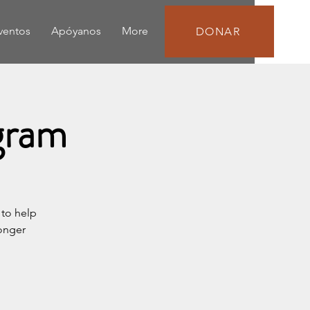
eventos
Apóyanos
More
DONAR
gram
to help
ronger