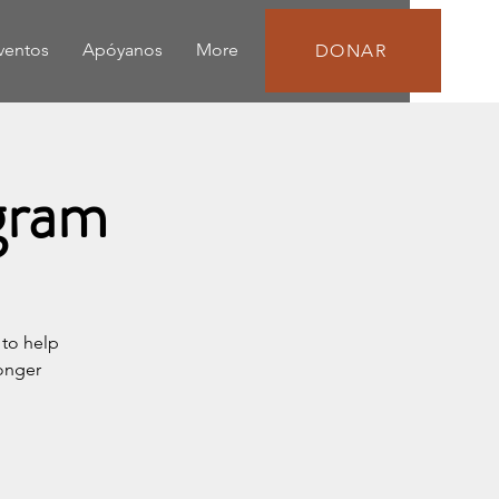
eventos
Apóyanos
More
DONAR
gram
to help
ronger