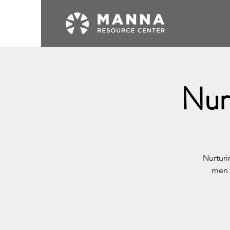
Nur
Nurtur
men d