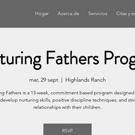
Hogar
Acerca de
Servicios
Citas y 
turing Fathers Pro
mar, 29 sept
  |  
Highlands Ranch
ing Fathers is a 13-week, commitment based program designed 
evelop nurturing skills, positive discipline techniques, and st
relationships with their children.
RSVP