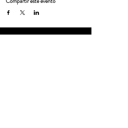
Compartir este evento
Oficinas principales
3900 Grace Boulevard
Highlands Ranch, CO 80126
Correo electrónico:
info@mannaresourcecenter.org
Teléfono:
720-515-8814
REDES SOCIALES
© 2024 Centro de Recursos Manna