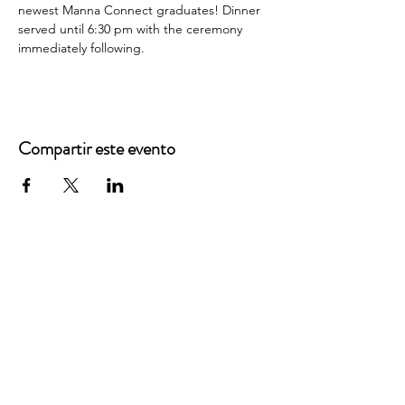
newest Manna Connect graduates! Dinner 
served until 6:30 pm with the ceremony 
immediately following.
Compartir este evento
Oficinas principales
3900 Grace Boulevard
Highlands Ranch, CO 80126
Correo electrónico:
info@mannaresourcecenter.org
Teléfono:
720-515-8814