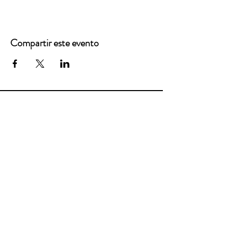
Compartir este evento
Oficinas principales
3900 Grace Boulevard
Highlands Ranch, CO 80126
Correo electrónico:
info@mannaresourcecenter.org
Teléfono:
720-515-8814
REDES SOCIALES