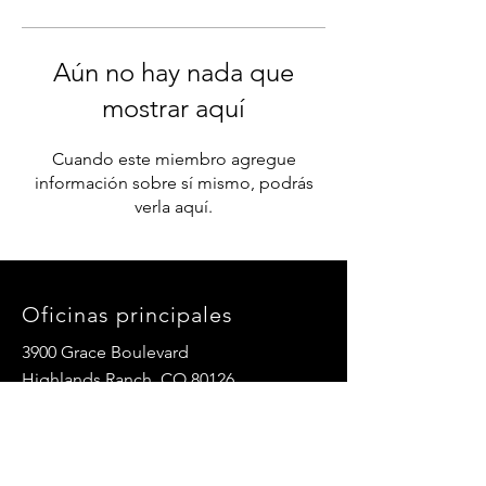
Aún no hay nada que
mostrar aquí
Cuando este miembro agregue
información sobre sí mismo, podrás
verla aquí.
Oficinas principales
3900 Grace Boulevard
Highlands Ranch, CO 80126
Correo electrónico:
info@mannaresourcecenter.org
Teléfono:
720-515-8814